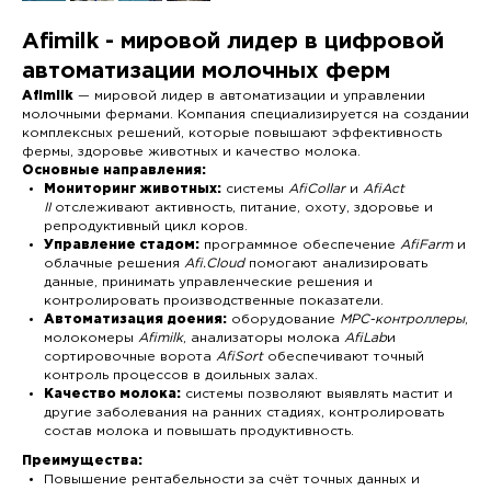
Afimilk - мировой лидер в цифровой
автоматизации молочных ферм
Afimilk
— мировой лидер в автоматизации и управлении
молочными фермами. Компания специализируется на создании
комплексных решений, которые повышают эффективность
фермы, здоровье животных и качество молока.
Основные направления:
Мониторинг животных:
системы
AfiCollar
и
AfiAct
II
отслеживают активность, питание, охоту, здоровье и
репродуктивный цикл коров.
Управление стадом:
программное обеспечение
AfiFarm
и
облачные решения
Afi.Cloud
помогают анализировать
данные, принимать управленческие решения и
контролировать производственные показатели.
Автоматизация доения:
оборудование
MPC-контроллеры
,
молокомеры
Afimilk
, анализаторы молока
AfiLab
и
сортировочные ворота
AfiSort
обеспечивают точный
контроль процессов в доильных залах.
Качество молока:
системы позволяют выявлять мастит и
другие заболевания на ранних стадиях, контролировать
состав молока и повышать продуктивность.
Преимущества:
Повышение рентабельности за счёт точных данных и