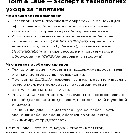
Holm & Laue — эксперт в технологиях
ухода за телятами
Чем занимается компания:
Разрабатывает и производит современные решения для
эффективного, безопасного и заботливого ухода за
телятами — от кормления до оборудования жилья.
Ассортимент включает автоматические и мобильные
системы кормления (
MilkTaxi
,
CalfExpert
), герметичные
домики (Igloo, TwinHutch, Veranda), системы гигиены
(
HygieneStation
), а также весовое и управленческое
оборудование (
CalfGuide
, весовые платформы).
Что делает особенно сильной:
Технологии ориентированы на поддержку здоровья телят
и снижение стресса при содержании.
Программа
CalfGuide
позволяет централизованно управлять
кормлением, контролировать показатели роста и
автоматизировать задачи ухода.
MilkTaxi и CalfExpert автоматизируют процесс кормления с
точной дозировкой, подогревом, пастеризацией и удобной
очисткой.
Решения нацелены на долгосрочную рентабельность:
экономят рабочее время, обеспечивают качество,
минимизируют трудозатраты.
Holm & Laue — это опыт, наука и страсть к телятам,