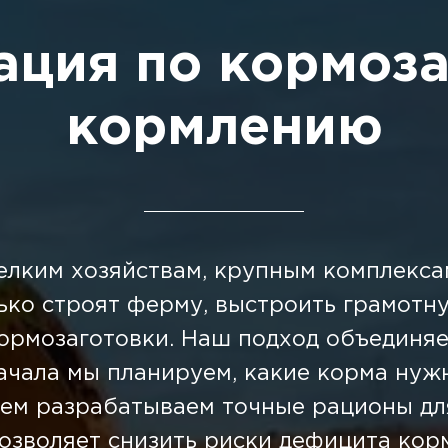
ация по кормоза
кормлению
лким хозяйствам, крупным комплекса
ько строят ферму, выстроить грамотн
ормозаготовки. Наш подход объединя
ачала мы планируем, какие корма нуж
атем разрабатываем точные рационы д
озволяет снизить риски дефицита кор