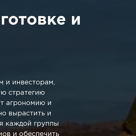
готовке и
м и инвесторам,
ую стратегию
ет агрономию и
но вырастить и
ля каждой группы
мов и обеспечить