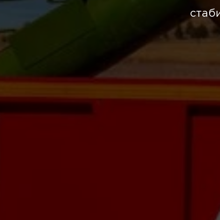
стаби