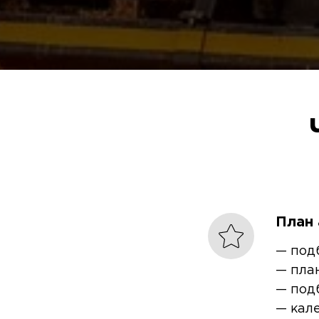
План
— под
— пла
— под
— кал