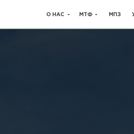
О НАС
МТФ
МПЗ
УСЛУ