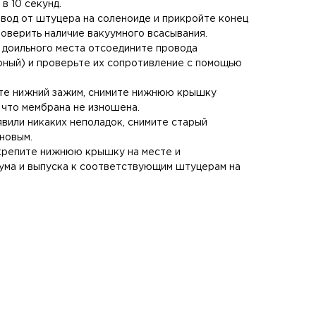
в 10 секунд.
вод от штуцера на соленоиде и прикройте конец
роверить наличие вакуумного всасывания.
 доильного места отсоедините провода
рный) и проверьте их сопротивление с помощью
те нижний зажим, снимите нижнюю крышку
 что мембрана не изношена.
явили никаких неполадок, снимите старый
 новым.
крепите нижнюю крышку на месте и
уума и выпуска к соответствующим штуцерам на