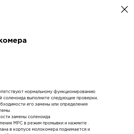
комера
епятствуют нормальному функционированию
й соленоида выполните следующие проверки,
обходимости его замены или определения
лемы.
ости замены соленоида
ления MPC в режим промывки и нажмите .
пана в корпусе молокомера поднимается и