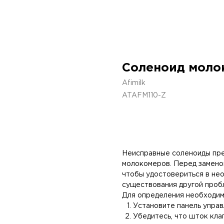
Соленоид моло
Afimilk
ATAFM110-Z
Добавить в корзину
Неисправные соленоиды пр
молокомеров. Перед замено
чтобы удостовериться в не
существования другой проб
Для определения необходим
Установите панель управ
Убедитесь, что шток кла