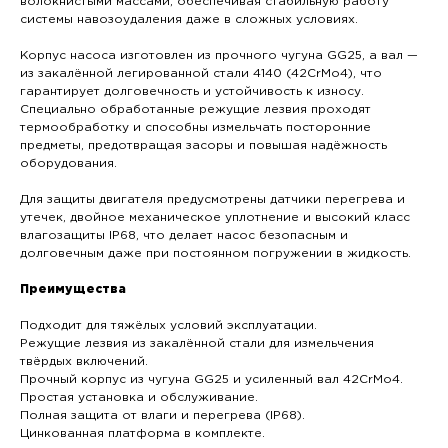
волокнистыми массами, обеспечивая стабильную работу
системы навозоудаления даже в сложных условиях.
Корпус насоса изготовлен из прочного чугуна GG25, а вал —
из закалённой легированной стали 4140 (42CrMo4), что
гарантирует долговечность и устойчивость к износу.
Специально обработанные режущие лезвия проходят
термообработку и способны измельчать посторонние
предметы, предотвращая засоры и повышая надёжность
оборудования.
Для защиты двигателя предусмотрены датчики перегрева и
утечек, двойное механическое уплотнение и высокий класс
влагозащиты IP68, что делает насос безопасным и
долговечным даже при постоянном погружении в жидкость.
Преимущества
Подходит для тяжёлых условий эксплуатации.
Режущие лезвия из закалённой стали для измельчения
твёрдых включений.
Прочный корпус из чугуна GG25 и усиленный вал 42CrMo4.
Простая установка и обслуживание.
Полная защита от влаги и перегрева (IP68).
Цинкованная платформа в комплекте.